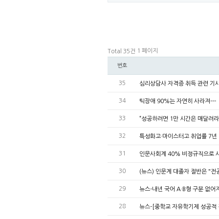
1 페이지
Total 35건
번호
35
심리상담사 자격증 취득 관련 기
34
틱장애 90%는 자연히 사라져---
33
“성공하려면 1만 시간은 매달려라
32
특성화고·마이스터고 취업률 7년
31
인문사회계 40% 비정규직으로 
30
(뉴스) 인문계 대졸자 절반은 "전
29
뉴스-내년 국어 A·B형 구분 없
28
뉴스-[중학교 자유학기제 성공적 정