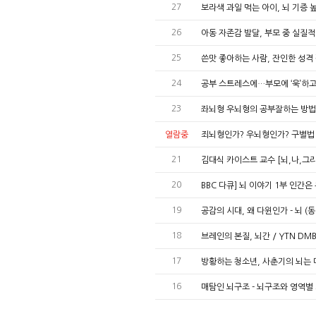
27
보라색 과일 먹는 아이, 뇌 기증
26
아동 자존감 발달, 부모 중 실질적
25
쓴맛 좋아하는 사람, 잔인한 성격 
24
공부 스트레스에…부모에 ‘욱’하고 
23
좌뇌형 우뇌형의 공부잘하는 방법
열람중
죄뇌형인가? 우뇌형인가? 구별법 
21
김대식 카이스트 교수 [뇌,나,그
20
BBC 다큐] 뇌 이야기 1부 인간
19
공감의 시대, 왜 다윈인가 - 뇌 (
18
브레인의 본질, 뇌간 / YTN D
17
방황하는 청소년, 사춘기의 뇌는 
16
매탐인 뇌구조 - 뇌구조와 영역별