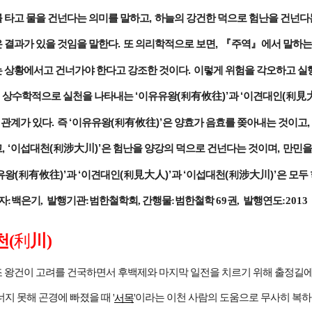
,
를 타고 물을 건넌다는 의미를 말하고
하늘의 강건한 덕으로 험난을 건넌다
.
,
은 결과가 있을 것임을 말한다
또 의리학적으로 보면
『
주역
』
에서 말하
.
는 상황에서고 건너가야 한다고 강조한 것이다
이렇게 위험을 각오하고 실
‘
(
)’
‘
(
 상수학적으로 실천을 나타내는
이유유왕
利有攸往
과
이견대인
利見
.
‘
(
)’
,
 관계가 있다
즉
이유유왕
利有攸往
은 양효가 음효를 쫒아내는 것이고
, ‘
(
)’
,
고
이섭대천
利涉大川
은 험난을 양강의 덕으로 건넌다는 것이며
만민을
(
)’
‘
(
)’
‘
(
)’
유왕
利有攸往
과
이견대인
利見大人
과
이섭대천
利涉大川
은 모두
저자
:
백은기,
발행기관
:
범한철학회, 간행물
:
범한철학
69
권,
발행연도
:2013
利
천(
川
)
조 왕건이 고려를 건국하면서 후백제와 마지막 일전을 치르기 위해 출정길에
너지 못해 곤경에 빠졌을 때 '
'이라는 이천 사람의 도움으로 무사히 복하
서목