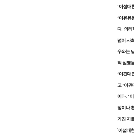
‘
이섭대
‘
이유유
다
.
의리
넘어 사
우와는 
적 실행
‘
이견대
고
‘
이견
이다
. ‘
이
정이나 
가진 자를
'
이섭대