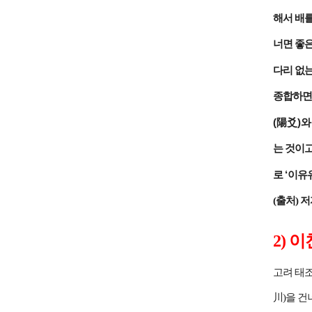
해서 배
너면 좋
다리 없
종합하면
(
)
陽爻
와
는 것이
‘
로
이유
(출처) 
2) 이
고려 태
川)을 건