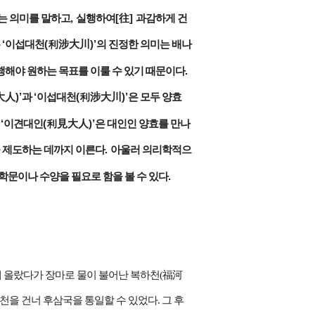
,
[
]
는 의미를 말하고
실행하여
往
과감하게 건
‘
(
)’
는
이섭대천
利涉大川
의 진정한 의미는 배나
.
행해야 원하는 목표를 이룰 수 있기 때문이다
)’
‘
(
)’
大人
과
이섭대천
利涉大川
은 모두 양효
 ‘
(
)’
이견대인
利見大人
은 대인인 양효를 만나
.
 제도하는 데까지 이른다
아울러 의리학적으
.
 학문이나 수양을 필요로 함을 볼 수 있다
 올랐다가 장마로 물이 불어난 복하천(福河
천을 건너 후삼국을 통일할 수 있었다. 그 후