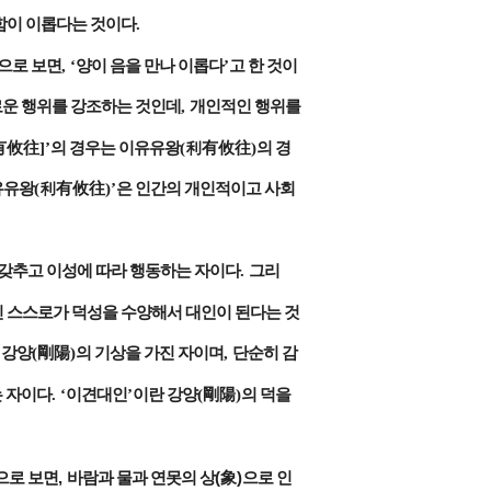
함이 이롭다는 것이다
.
으로 보면
, ‘
양이 음을 만나 이롭다
’
고 한 것이
운 행위를 강조하는 것인데
,
개인적인 행위를
有攸往
]’
의 경우는 이유유왕
(
利有攸往
)
의 경
유유왕
(
利有攸往
)’
은 인간의 개인적이고 사회
갖추고 이성에 따라 행동하는 자이다
.
그리
신 스스로가 덕성을 수양해서 대인이 된다는 것
,
강양
(
剛陽
)
의 기상을 가진 자이며
,
단순히 감
는 자이다
. ‘
이견대인
’
이란 강양
(
剛陽
)
의 덕을
,
(
)
으로 보면
바람과 물과 연못의 상
象
으로 인