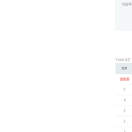
댓글목
Total 6건
번호
열람중
5
4
3
2
1