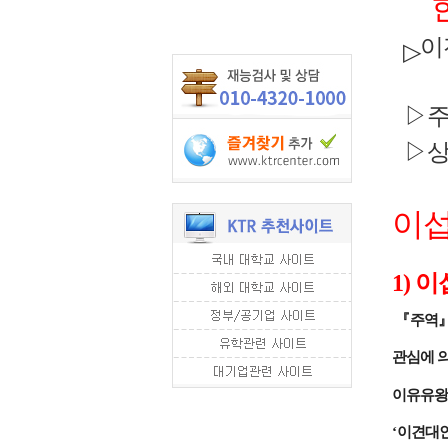
이
▷
▷주
▷상담
이섭
1) 
『
주역
관심에 
이유유왕
‘
이견대