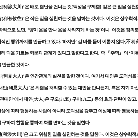
천
(
利涉大川
)’
은 배로 험난을 건너는 것
[
백성을 구제함
]
같은 큰 일을 실천
왕
(
利有攸往
)’
은 작은 일을 실천하는 것을 말하는 것이다
.
이것은 상수학적
학적으로 보면
, ‘
양이 음을 만나 음을 사라지게 하는 것
’
이니
,
이것은 정의로
회적인 행위까지를 언급하고 있다
.
하지만
‘
갈 바를 둠이 이롭지 않다
[
不利
달리 덕을 기르는 학문과 관계가 있다고 말한다고 한다
.
즉
『
주역
』
의
‘
이
을 언급한 것이다
.
인
(
利見大人
)’
은 인간관계의 실천을 말한 것이다
.
여기서 대인은 도덕성을 
대인
(
利見大人
)’
은 위험을 처리할 수 있는 대인을 만나든지
,
혹은 자기 자
견대인
’
에서 대인
(
大人
)
은 구오
(
九五
)
구이
(
九二
)
등의 효와 관련이 있고
환상에 따라 행동하는 사람이 아니라 도덕성을 갖추고 이성에 따라 행동하
 구하여 친함을 통하여 화를 면하는 것을 밀한다
.
(
)’
.
천
利涉大川
은 크고 위험한 일을 실천하는 것을 말한다
이것은 상수학적