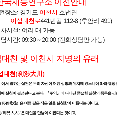
한국재능연구소 이전안내
전장소: 경기도
이천시
호법면
이섭대천로
441번길 112-8 (후안리 491)
차시설: 여러 대 가능
시간: 09:30～20:00 (전화상담만 가능)
대천 및 이천시 지명의 유래
이섭대천
(
利涉大川
)
』
에서 말하는 실천은 우리 자신이 어떤 상황과 위치에 있느냐에 따라 결정
의해 실천이 결정된다고 본다
.
『
주역
』
에 나타난 중요한 실천의 종목을 
(
利有攸往
)’
은 여행 같은 작은 일을 실천함이 이롭다는 것이고
,
인
(
利見大人
)’
은 대인을 만남이 이롭다는 것이고
,