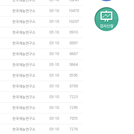
한국재능연구소
03-18
10478
한국재능연구소
03-18
10207
한국재능연구소
03-18
8910
한국재능연구소
03-18
8897
한국재능연구소
03-18
8667
한국재능연구소
03-18
8664
한국재능연구소
03-18
8595
한국재능연구소
03-18
8789
한국재능연구소
03-18
7223
한국재능연구소
03-18
7295
한국재능연구소
03-18
7835
한국재능연구소
03-18
7276
한국재능연구소