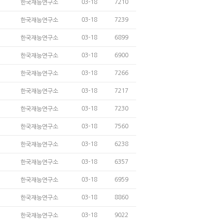
03-18
7210
한국재능연구소
03-18
7239
한국재능연구소
03-18
6899
한국재능연구소
03-18
6900
한국재능연구소
03-18
7266
한국재능연구소
03-18
7217
한국재능연구소
03-18
7230
한국재능연구소
03-18
7560
한국재능연구소
03-18
6238
한국재능연구소
03-18
6357
한국재능연구소
03-18
6959
한국재능연구소
03-18
8860
한국재능연구소
03-18
9022
한국재능연구소