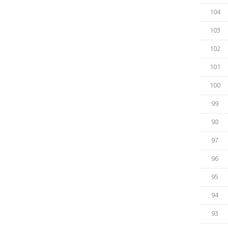
104
103
102
101
100
99
98
97
96
95
94
93