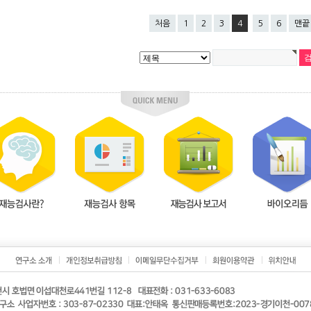
처음
1
2
3
4
5
6
맨끝