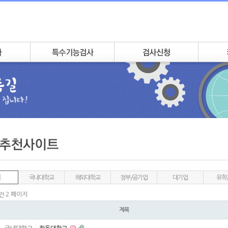
국내대학교
해외대학교
정부/공기업
대기업
유학
2 페이지
2건
제목