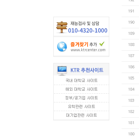
191
190
189
188
187
186
185
184
183
182
181
180