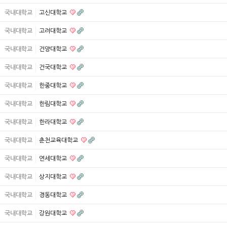
국내대학교
고신대학교
국내대학교
고려대학교
국내대학교
건양대학교
국내대학교
건국대학교
국내대학교
한중대학교
국내대학교
한림대학교
국내대학교
한라대학교
국내대학교
춘천교육대학교
국내대학교
연세대학교
국내대학교
상지대학교
국내대학교
경동대학교
국내대학교
강원대학교