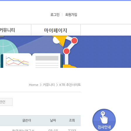
Home
>
커뮤니티
>
KTR 추천사이트
관련
글쓴이
날짜
조회
03-18
7233