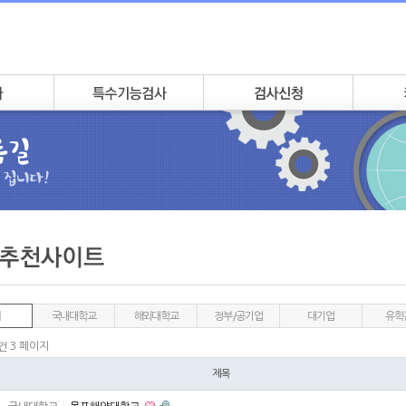
국내대학교
해외대학교
정부/공기업
대기업
유학
3 페이지
2건
제목