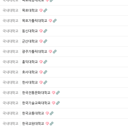
국내대학교
목포해양대학교
국내대학교
목포대학교
국내대학교
목포가톨릭대학교
국내대학교
동신대학교
국내대학교
군산대학교
국내대학교
광주가톨릭대학교
국내대학교
홍익대학교
국내대학교
호서대학교
국내대학교
한서대학교
국내대학교
한국전통문화대학교
국내대학교
한국기술교육대학교
국내대학교
한국교통대학교
국내대학교
한국교원대학교