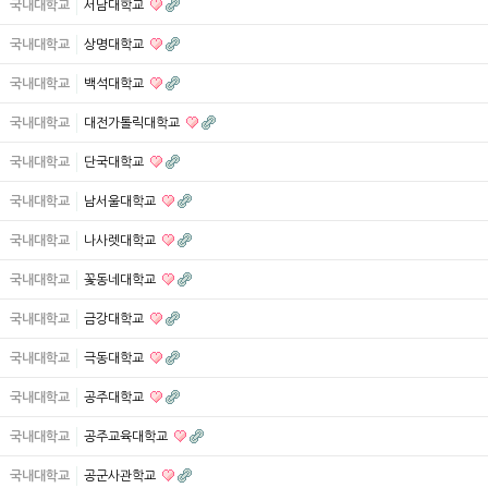
국내대학교
서남대학교
국내대학교
상명대학교
국내대학교
백석대학교
국내대학교
대전가톨릭대학교
국내대학교
단국대학교
국내대학교
남서울대학교
국내대학교
나사렛대학교
국내대학교
꽃동네대학교
국내대학교
금강대학교
국내대학교
극동대학교
국내대학교
공주대학교
국내대학교
공주교육대학교
국내대학교
공군사관학교