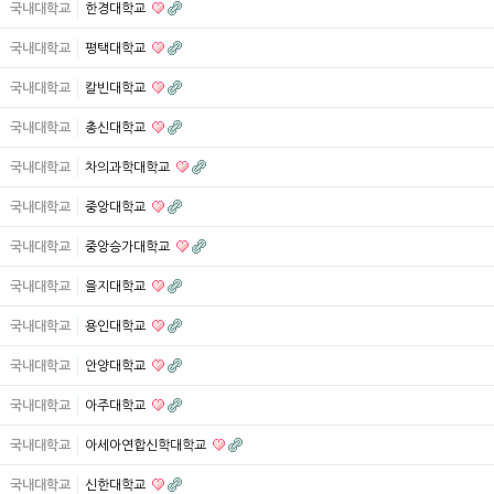
국내대학교
한경대학교
국내대학교
평택대학교
국내대학교
칼빈대학교
국내대학교
총신대학교
국내대학교
차의과학대학교
국내대학교
중앙대학교
국내대학교
중앙승가대학교
국내대학교
을지대학교
국내대학교
용인대학교
국내대학교
안양대학교
국내대학교
아주대학교
국내대학교
아세아연합신학대학교
국내대학교
신한대학교