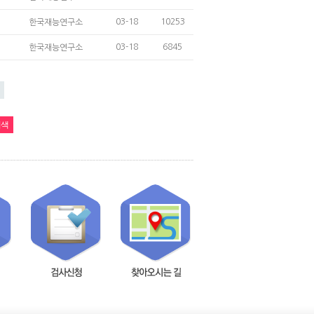
03-18
10253
한국재능연구소
03-18
6845
한국재능연구소