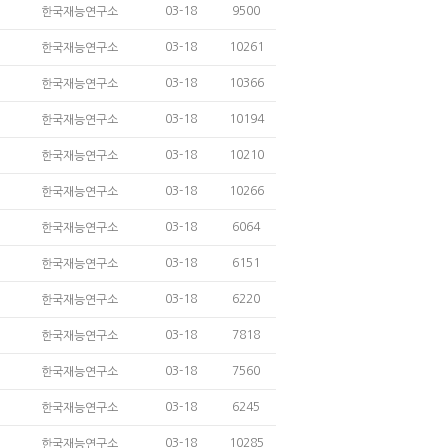
03-18
9500
한국재능연구소
03-18
10261
한국재능연구소
03-18
10366
한국재능연구소
03-18
10194
한국재능연구소
03-18
10210
한국재능연구소
03-18
10266
한국재능연구소
03-18
6064
한국재능연구소
03-18
6151
한국재능연구소
03-18
6220
한국재능연구소
03-18
7818
한국재능연구소
03-18
7560
한국재능연구소
03-18
6245
한국재능연구소
03-18
10285
한국재능연구소