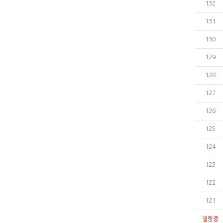
132
131
130
129
128
127
126
125
124
123
122
121
열람중