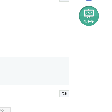
목록
관련