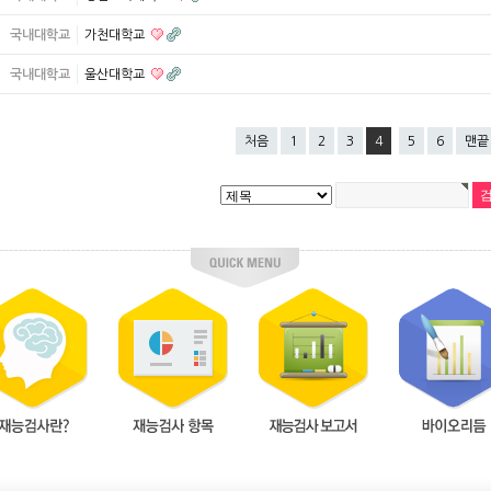
국내대학교
가천대학교
국내대학교
울산대학교
처음
1
2
3
4
5
6
맨끝