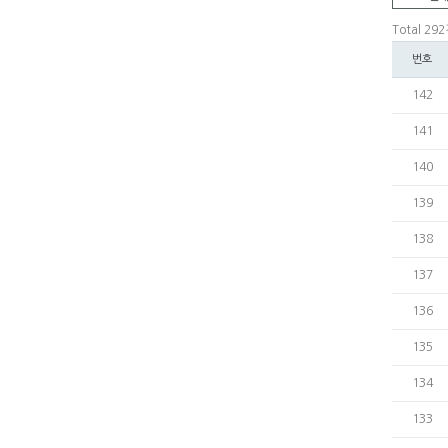
Total 29
번호
142
141
140
139
138
137
136
135
134
133