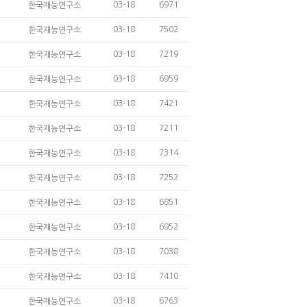
03-18
6971
한국재능연구소
03-18
7502
한국재능연구소
03-18
7219
한국재능연구소
03-18
6959
한국재능연구소
03-18
7421
한국재능연구소
03-18
7211
한국재능연구소
03-18
7314
한국재능연구소
03-18
7252
한국재능연구소
03-18
6851
한국재능연구소
03-18
6952
한국재능연구소
03-18
7038
한국재능연구소
03-18
7410
한국재능연구소
03-18
6763
한국재능연구소