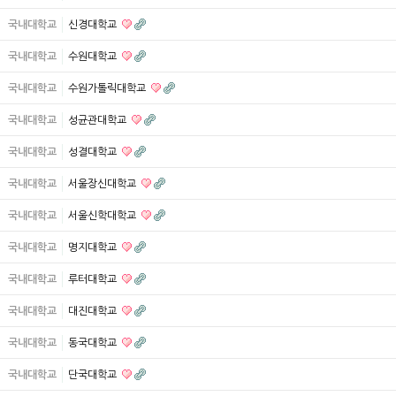
국내대학교
신경대학교
국내대학교
수원대학교
국내대학교
수원가톨릭대학교
국내대학교
성균관대학교
국내대학교
성결대학교
국내대학교
서울장신대학교
국내대학교
서울신학대학교
국내대학교
명지대학교
국내대학교
루터대학교
국내대학교
대진대학교
국내대학교
동국대학교
국내대학교
단국대학교