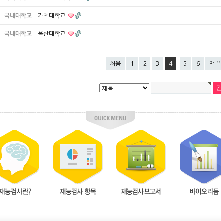
국내대학교
가천대학교
국내대학교
울산대학교
처음
1
2
3
4
5
6
맨끝