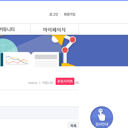
추천사이트
Home
>
커뮤니티
>
KTR 추천사이트
목록