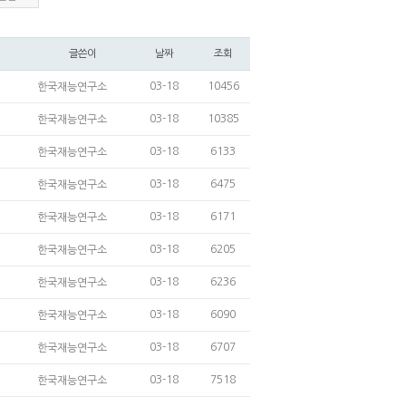
글쓴이
날짜
조회
03-18
10456
한국재능연구소
03-18
10385
한국재능연구소
03-18
6133
한국재능연구소
03-18
6475
한국재능연구소
03-18
6171
한국재능연구소
03-18
6205
한국재능연구소
03-18
6236
한국재능연구소
03-18
6090
한국재능연구소
03-18
6707
한국재능연구소
03-18
7518
한국재능연구소