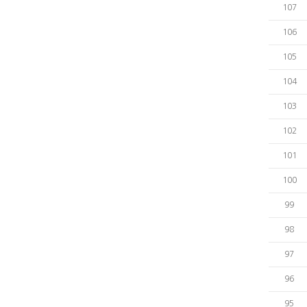
107
106
105
104
103
102
101
100
99
98
97
96
95