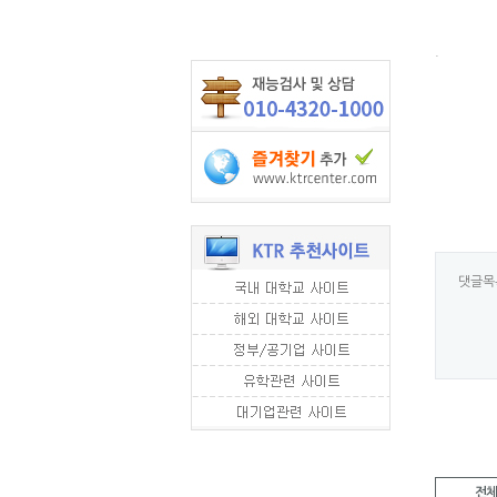
.
댓글목
전체