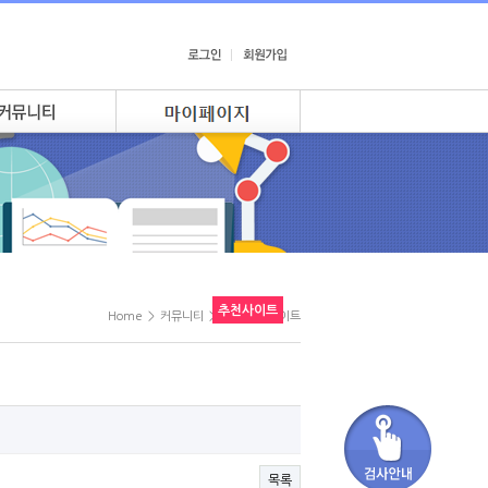
추천사이트
Home
>
커뮤니티
>
KTR 추천사이트
목록