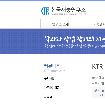
국내대학
공지사항
작성자
한
자주하는질문
http
493
자료실