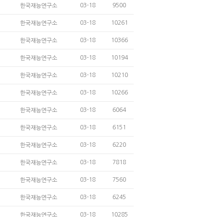
03-18
9500
한국재능연구소
03-18
10261
한국재능연구소
03-18
10366
한국재능연구소
03-18
10194
한국재능연구소
03-18
10210
한국재능연구소
03-18
10266
한국재능연구소
03-18
6064
한국재능연구소
03-18
6151
한국재능연구소
03-18
6220
한국재능연구소
03-18
7818
한국재능연구소
03-18
7560
한국재능연구소
03-18
6245
한국재능연구소
03-18
10285
한국재능연구소