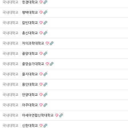
국내대학교
한경대학교
국내대학교
평택대학교
국내대학교
칼빈대학교
국내대학교
총신대학교
국내대학교
차의과학대학교
국내대학교
중앙대학교
국내대학교
중앙승가대학교
국내대학교
을지대학교
국내대학교
용인대학교
국내대학교
안양대학교
국내대학교
아주대학교
국내대학교
아세아연합신학대학교
국내대학교
신한대학교