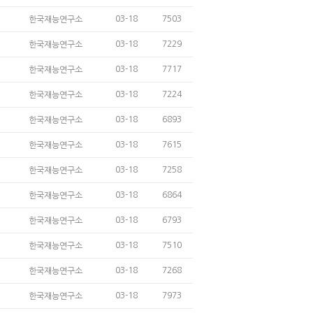
03-18
7503
한국재능연구소
03-18
7229
한국재능연구소
03-18
7717
한국재능연구소
03-18
7224
한국재능연구소
03-18
6893
한국재능연구소
03-18
7615
한국재능연구소
03-18
7258
한국재능연구소
03-18
6864
한국재능연구소
03-18
6793
한국재능연구소
03-18
7510
한국재능연구소
03-18
7268
한국재능연구소
03-18
7973
한국재능연구소