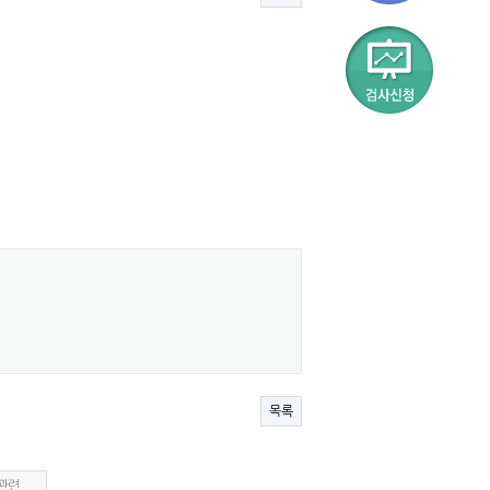
목록
관련