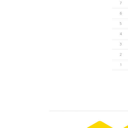
7
6
5
4
3
2
1