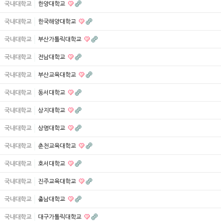
국내대학교
한양대학교
국내대학교
한국해양대학교
국내대학교
부산가톨릭대학교
국내대학교
전남대학교
국내대학교
부산교육대학교
국내대학교
동서대학교
국내대학교
상지대학교
국내대학교
상명대학교
국내대학교
춘천교육대학교
국내대학교
호서대학교
국내대학교
진주교육대학교
국내대학교
충남대학교
국내대학교
대구가톨릭대학교