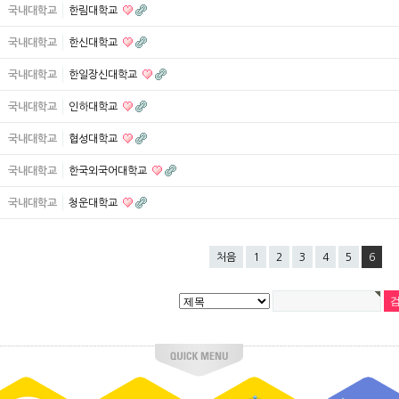
국내대학교
한림대학교
국내대학교
한신대학교
국내대학교
한일장신대학교
국내대학교
인하대학교
국내대학교
협성대학교
국내대학교
한국외국어대학교
국내대학교
청운대학교
처음
1
2
3
4
5
6