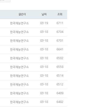
글쓴이
날짜
조회
03-19
6711
한국재능연구소
03-18
6704
한국재능연구소
03-18
6701
한국재능연구소
03-18
6641
한국재능연구소
03-18
6582
한국재능연구소
03-18
6558
한국재능연구소
03-18
6514
한국재능연구소
03-18
6512
한국재능연구소
03-18
6489
한국재능연구소
03-18
6482
한국재능연구소