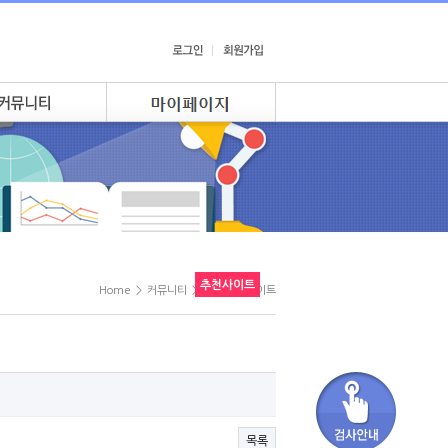
추천사이트
Home
>
커뮤니티
>
KTR 추천사이트
목록