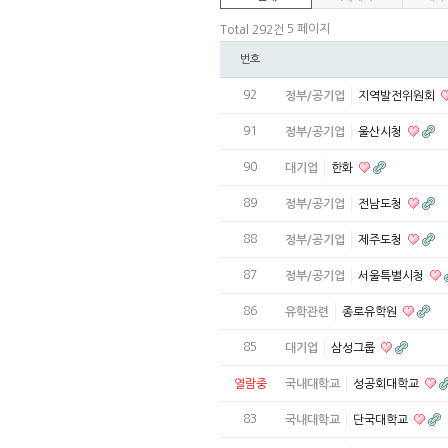
5 페이지
Total 292건
번호
92
정부/공기업
지역발전위원회
91
정부/공기업
울산시청
90
대기업
한화
89
정부/공기업
전남도청
88
정부/공기업
제주도청
87
정부/공기업
서울특별시청
86
유학관련
종로유학원
85
대기업
삼성그룹
열람중
국내대학교
성공회대학교
83
국내대학교
단국대학교