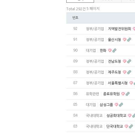
5 페이지
Total 292건
번호
92
정부/공기업
지역발전위원회
91
정부/공기업
울산시청
90
대기업
한화
89
정부/공기업
전남도청
88
정부/공기업
제주도청
87
정부/공기업
서울특별시청
86
유학관련
종로유학원
85
대기업
삼성그룹
84
국내대학교
성공회대학교
83
국내대학교
단국대학교