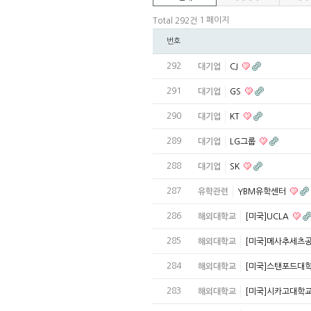
1 페이지
Total 292건
번호
292
대기업
CJ
291
대기업
GS
290
대기업
KT
289
대기업
LG그룹
288
대기업
SK
287
유학관련
YBM유학센터
286
해외대학교
[미국]UCLA
285
해외대학교
[미국]메사추세츠
284
해외대학교
[미국]스탠포드대
283
해외대학교
[미국]시카고대학