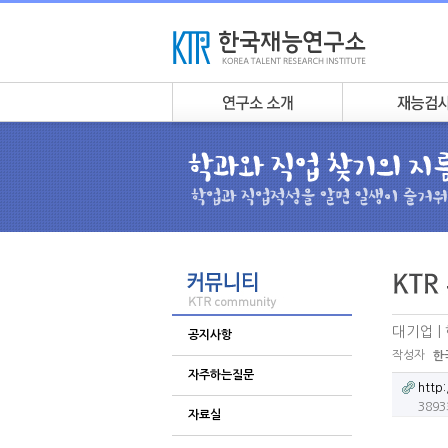
대기업 
공지사항
작성자
한
자주하는질문
http
389
자료실