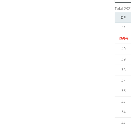
Total 29
번호
42
열람중
40
39
38
37
36
35
34
33