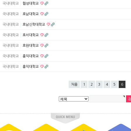
국내대학교
협성대학교
국내대학교
호남대학교
국내대학교
호남신학대학교
국내대학교
호서대학교
국내대학교
호원대학교
국내대학교
홍익대학교
국내대학교
홍익대학교
처음
1
2
3
4
5
6