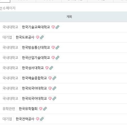
6 페이지
2건
제목
국내대학교
한국기술교육대학교
대기업
한국도로공사
국내대학교
한국방송통신대학교
국내대학교
한국산업기술대학교
국내대학교
한국성서대학교
국내대학교
한국예술종합학교
국내대학교
한국외국어대학교
국내대학교
한국외국어대학교
유학관련
한국유학협회
대기업
한국전력공사