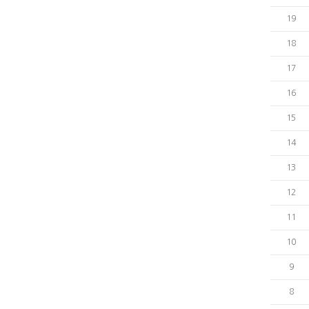
19
18
17
16
15
14
13
12
11
10
9
8