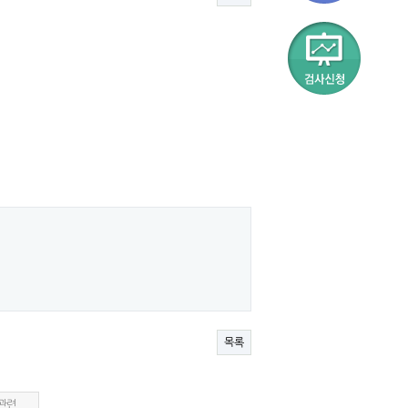
목록
관련