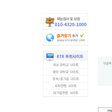
.
댓글목
전체