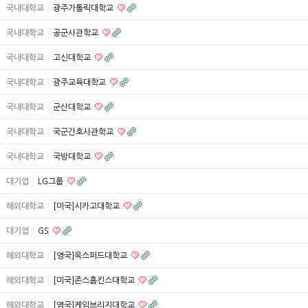
국내대학교
광주가톨릭대학교
국내대학교
공군사관학교
국내대학교
고신대학교
국내대학교
광주교육대학교
국내대학교
군산대학교
국내대학교
국군간호사관학교
국내대학교
국방대학교
대기업
LG그룹
해외대학교
[미국]시카고대학교
대기업
GS
해외대학교
[영국]옥스퍼드대학교
해외대학교
[미국]존스홉킨스대학교
해외대학교
[영국]케임브리지대학교