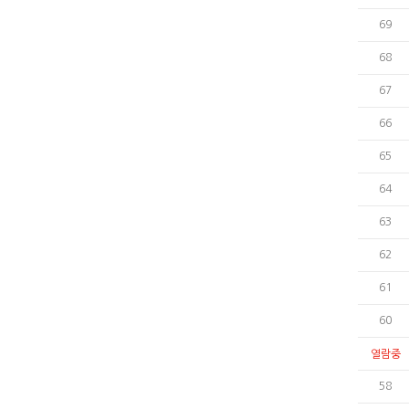
69
68
67
66
65
64
63
62
61
60
열람중
58