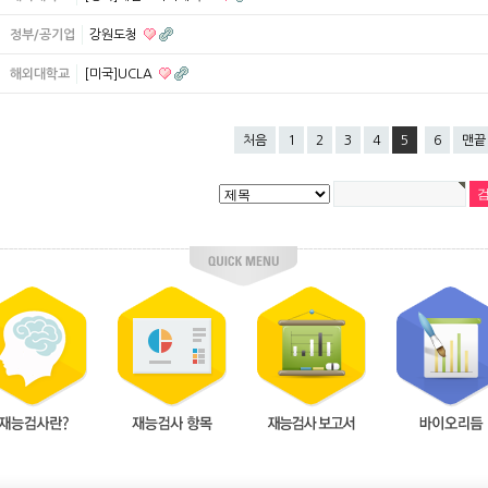
정부/공기업
강원도청
해외대학교
[미국]UCLA
처음
1
2
3
4
5
6
맨끝