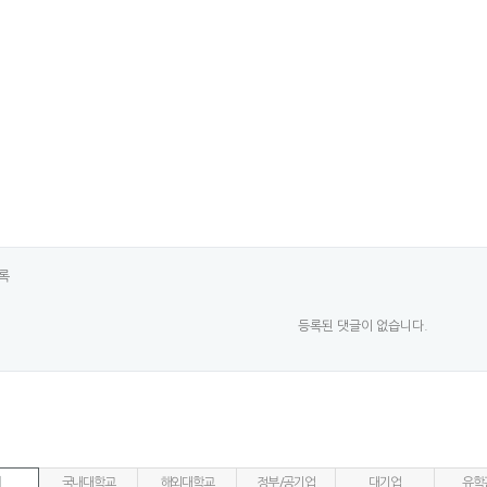
록
등록된 댓글이 없습니다.
국내대학교
해외대학교
정부/공기업
대기업
유학