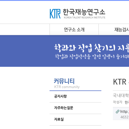
국내대학
공지사항
작성자
한
자주하는질문
http:
463
자료실