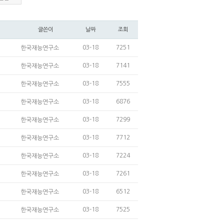
글쓴이
날짜
조회
03-18
7251
한국재능연구소
03-18
7141
한국재능연구소
03-18
7555
한국재능연구소
03-18
6876
한국재능연구소
03-18
7299
한국재능연구소
03-18
7712
한국재능연구소
03-18
7224
한국재능연구소
03-18
7261
한국재능연구소
03-18
6512
한국재능연구소
03-18
7525
한국재능연구소