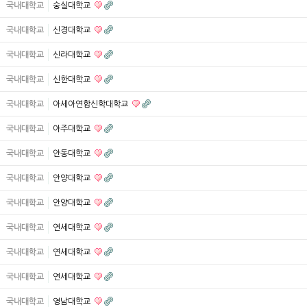
국내대학교
숭실대학교
국내대학교
신경대학교
국내대학교
신라대학교
국내대학교
신한대학교
국내대학교
아세아연합신학대학교
국내대학교
아주대학교
국내대학교
안동대학교
국내대학교
안양대학교
국내대학교
안양대학교
국내대학교
연세대학교
국내대학교
연세대학교
국내대학교
연세대학교
국내대학교
영남대학교