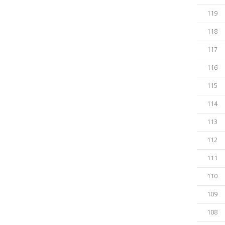
119
118
117
116
115
114
113
112
111
110
109
108