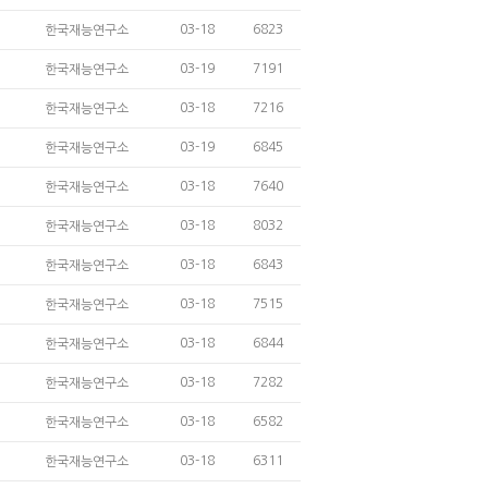
03-18
6823
한국재능연구소
03-19
7191
한국재능연구소
03-18
7216
한국재능연구소
03-19
6845
한국재능연구소
03-18
7640
한국재능연구소
03-18
8032
한국재능연구소
03-18
6843
한국재능연구소
03-18
7515
한국재능연구소
03-18
6844
한국재능연구소
03-18
7282
한국재능연구소
03-18
6582
한국재능연구소
03-18
6311
한국재능연구소