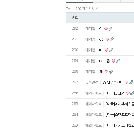
1 페이지
Total 292건
번호
292
대기업
CJ
291
대기업
GS
290
대기업
KT
289
대기업
LG그룹
288
대기업
SK
287
유학관련
YBM유학센터
286
해외대학교
[미국]UCLA
285
해외대학교
[미국]메사추세츠
284
해외대학교
[미국]스탠포드대
283
해외대학교
[미국]시카고대학